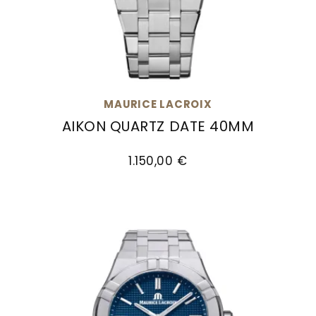
MAURICE LACROIX
AIKON QUARTZ DATE 40MM
Maurice Lacroix Aikon Quartz Date 40mm, Ref:
1.150,00 €