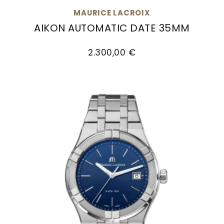
Goldankauf
für
UHRENNEUHEITEN
MAURICE LACROIX
den
AIKON AUTOMATIC DATE 35MM
Kontakt
Bräutigam
Maurice Lacroix Aikon Automatic Date 35mm, 
&
2.300,00 €
Öffnungszeiten