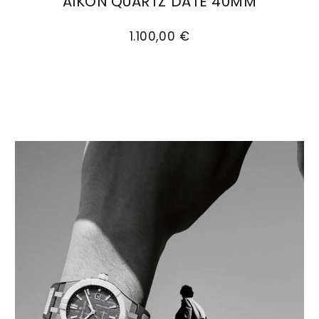
AIKON QUARTZ DATE 40MM
Maurice Lacroix Aikon Quartz Date 40mm, Ref: 
1.100,00 €