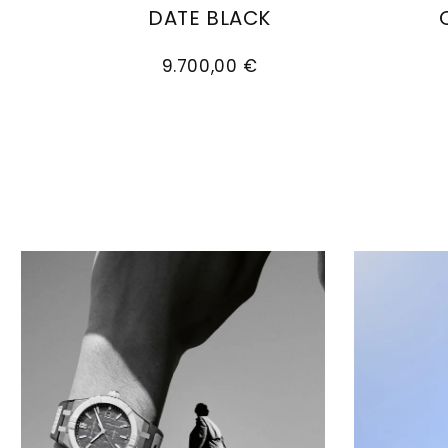
DATE BLACK
Maurice Lacroix Aikon Master Grand Date 
Mauric
9.700,00 €