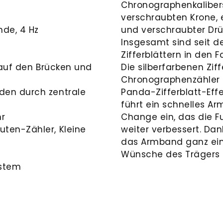
Chronographenkalibers
verschraubten Krone,
de, 4 Hz
und verschraubter Drü
Insgesamt sind seit d
Zifferblättern in den F
n auf den Brücken und
Die silberfarbenen Zi
Chronographenzähler 
den durch zentrale
Panda-Zifferblatt-Eff
führt ein schnelles 
r
Change ein, das die F
uten-Zähler, Kleine
weiter verbessert. Dan
das Armband ganz ein
Wünsche des Trägers
ystem