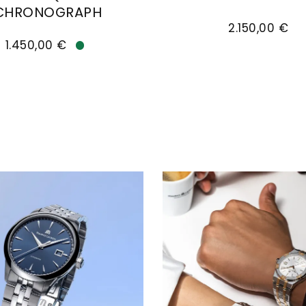
CHRONOGRAPH
Maurice Lacroix Aikon
2.150,00 €
Black, Ref: AI6118-DLB0B-330-2, Preis: 9.700,00 €
e Lacroix Aikon Quarz Chronograph , Ref: AI1118-SS
1.450,00 €
Verfügbar