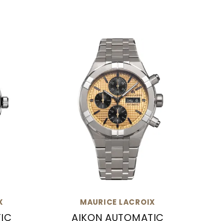
N
X
MAURICE LACROIX
IC
AIKON AUTOMATIC