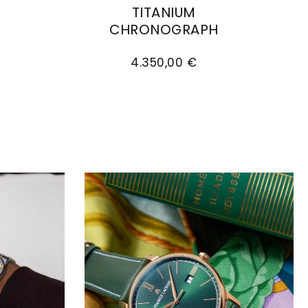
TITANIUM
 Automatic, Ref: AI6008-SS000-430-4, Preis: 2.150
CHRONOGRAPH
002-330-1, Preis: 1.450,00 €, Verfügbar
Maurice Lacroix Aikon Automatic Tit
4.350,00 €