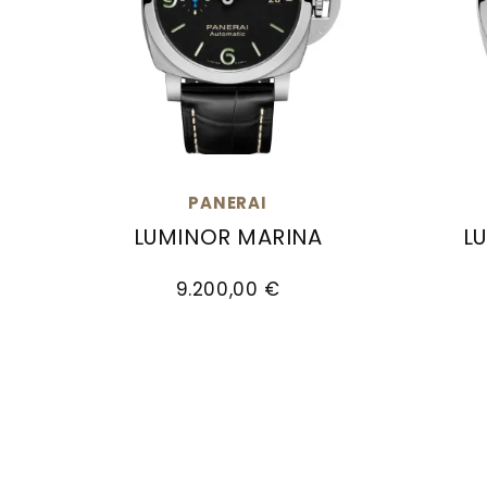
PANERAI
LUMINOR MARINA
L
Panerai Luminor Marina, Ref: PAM01312, Pr
Panera
9.200,00 €