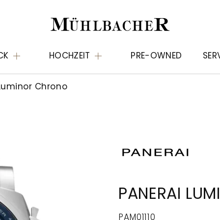
CK
HOCHZEIT
PRE-OWNED
SER
uminor Chrono
PANERAI LU
PAM01110