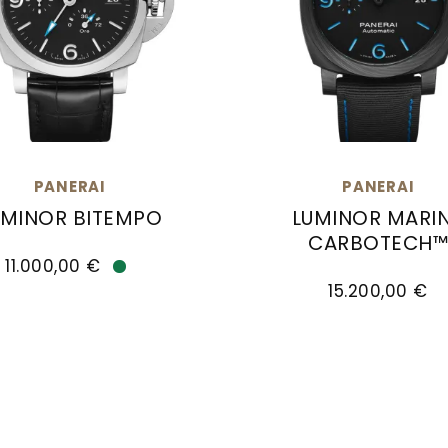
PANERAI
PANERAI
UMINOR BITEMPO
LUMINOR MARI
CARBOTECH
eis: 9.200,00 €
i Luminor Bitempo, Ref: PAM01360, Preis: 11.000,00
11.000,00 €
Panerai Luminor Marin
Verfügbar
15.200,00 €