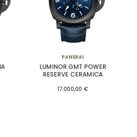
PANERAI
NA
LUMINOR GMT POWER
™
RESERVE CERAMICA
 €, Verfügbar
a Carbotech™, Ref: PAM02661, Preis: 15.200,00 €
Panerai Luminor GMT Power Reserve C
17.000,00 €