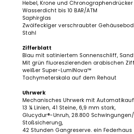
Hebel, Krone und Chronographendrücker 
Wasserdicht bis 10 BAR/ATM
Saphirglas
Zwölfeckiger verschraubter Gehäusebod
Stahl
Zifferblatt
Blau mit satiniertem Sonnenschliff, Sa
Mit grün fluoreszierenden arabischen Zif
weißer Super-LumiNova™
Tachymeterskala auf dem Rehaut
Uhrwerk
Mechanisches Uhrwerk mit Automatikaufz
13 ¼ Linien, 41 Steine, 6,9 mm stark,
Glucydur®-Unruh, 28.800 Schwingungen/
Stoßsicherung,
42 Stunden Gangreserve. ein Federhaus