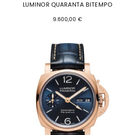
LUMINOR QUARANTA BITEMPO
Goldankauf
für
UHRENNEUHEITEN
Panerai Luminor Quaranta Bitempo, Ref: PAM01
den
Kontakt
9.600,00 €
Bräutigam
&
Öffnungszeiten