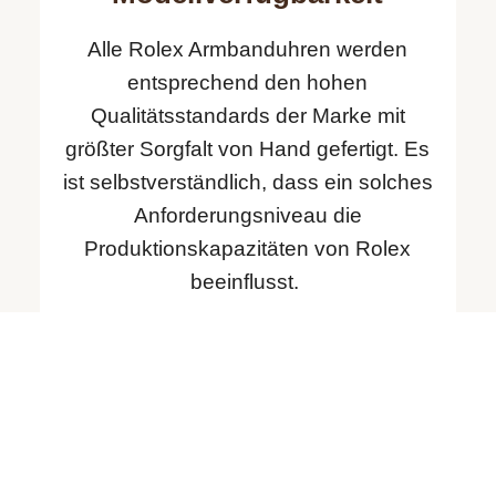
Alle Rolex Armbanduhren werden
entsprechend den hohen
Qualitäts­standards der Marke mit
größter Sorgfalt von Hand gefertigt. Es
ist selbstverständlich, dass ein solches
Anforderungsniveau die
Produktionskapazitäten von Rolex
beeinflusst.
Einschränkungen bei der Verfügbarkeit
bestimmter – insbesondere der
gefragtesten – Modelle. Die neuen
Rolex Armbanduhren sind
ausschließlich bei offiziellen
Fachhändlern erhältlich. Diese werden