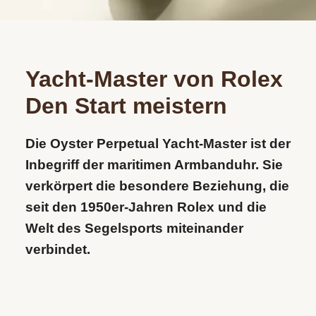
Juwelier
und
UHRENTYPEN
feste
Mühlbacher
Schmuck.
UNSER
Institution
alles,
Ob
HAUS
in
ALLE
was
Reparaturen,
der
UHREN
NEUHEITEN
Yacht‑Master von Rolex
Ihr
Wartung
Regensburger
&
Den Start meistern
Herz
oder
Innenstadt.
begehrt:
Aufbereitung
HIGHLIGHTS
In
Die Oyster Perpetual Yacht-Master ist der
NEUHEITEN
Eheringe,
–
der
Inbegriff der maritimen Armbanduhr. Sie
Verlobungsringe
unsere
&
Ludwigstraße
verkörpert die besondere Beziehung, die
und
Experten
Neue
erwarten
HIGHLIGHTS
Marke
Brautschmuck,
kümmern
seit den 1950er-Jahren Rolex und die
Sie
Serafino
die
sich
Welt des Segelsports miteinander
Adresse
exklusive
Consoli
Ihre
um
verbindet.
Schmuckkreationen
Juwelier
Liebe
Ihre
Mühlbacher
Breitling
und
Ludwigstraße
symbolisieren.
wertvollen
neue
erlesene
1
Chronomat
Neue
Ergänzend
Stücke.
93047