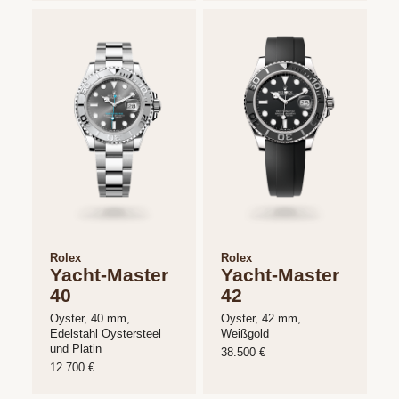
Goldankauf
für
UHRENNEUHEITEN
den
Kontakt
Bräutigam
&
Öffnungszeiten
Rolex
Rolex
Yacht-Master
Yacht-Master
40
42
Oyster, 40 mm,
Oyster, 42 mm,
Edelstahl Oystersteel
Weißgold
und Platin
38.500 €
12.700 €