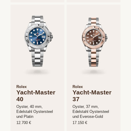
Neue
zur
Chopard
Modelle
Danuvina
Ice
Seite.
Verlobungsringe
Kontakt
by
Cube
Mühlbacher
+49(0)9415027970
E-
PANERAI
Eheringe
MAIL
Neue
Uhrenservice
SCHREIBEN
Modelle
Atelier
Mühlbacher
KONTAKTFORMULAR
Vorsteckringe
Schmuckservice
Baume
&
Rolex
Rolex
Kataloge
Yacht-Master
Yacht-Master
Mercier
40
37
Joia
Brautschmuck
Uhrenankauf
Oyster, 40 mm,
Oyster, 37 mm,
Edelstahl Oystersteel
Edelstahl Oystersteel
und Platin
und Everose-Gold
Karriere
12.700 €
17.150 €
Uhren
ALLE