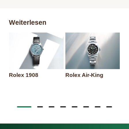
Weiterlesen
Rolex 1908
Rolex Air-King
Ro
Da