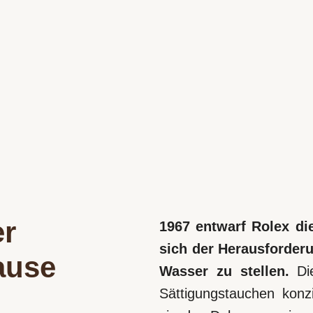
er
1967 entwarf Rolex di
sich der Herausforder
ause
Wasser zu stellen.
Di
Sättigungstauchen konzi