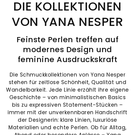
Juwelier
und
DIE KOLLEKTIONEN
UHRENTYPEN
feste
Mühlbacher
Schmuck.
UNSER
Institution
VON YANA NESPER
alles,
Ob
HAUS
in
ALLE
was
Reparaturen,
der
UHREN
NEUHEITEN
Ihr
Wartung
Feinste Perlen treffen auf
Regensburger
&
Herz
oder
modernes Design und
Innenstadt.
begehrt:
Aufbereitung
HIGHLIGHTS
In
feminine Ausdruckskraft
NEUHEITEN
Eheringe,
–
der
Verlobungsringe
unsere
&
Ludwigstraße
Die Schmuckkollektionen von Yana Nesper
und
Experten
Neue
stehen für zeitlose Schönheit, Qualität und
erwarten
HIGHLIGHTS
Marke
Brautschmuck,
kümmern
Wandelbarkeit. Jede Linie erzählt ihre eigene
Sie
Serafino
Geschichte – von minimalistischen Basics
die
sich
Adresse
exklusive
Consoli
bis zu expressiven Statement-Stücken –
Ihre
um
Schmuckkreationen
Juwelier
immer mit der unverkennbaren Handschrift
Liebe
Ihre
Mühlbacher
Breitling
und
der Designerin: klare Linien, luxuriöse
Ludwigstraße
symbolisieren.
wertvollen
neue
erlesene
Materialien und echte Perlen. Ob für Alltag,
1
Chronomat
Neue
Ergänzend
Stücke.
93047