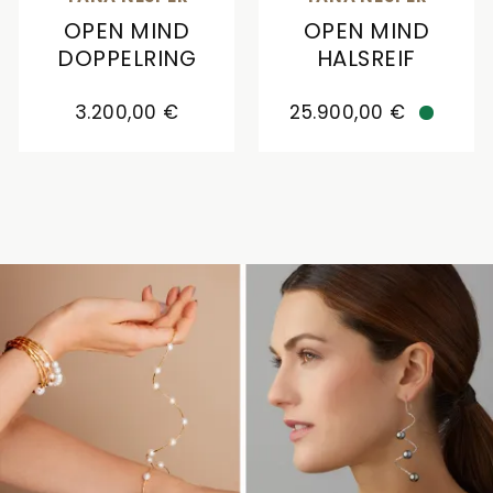
OPEN MIND
OPEN MIND
DOPPELRING
HALSREIF
Yana Nesper Open Mind Doppelring, Ref: OM25, P
Yana Nesper Open Mind H
3.200,00 €
25.900,00 €
Verfüg