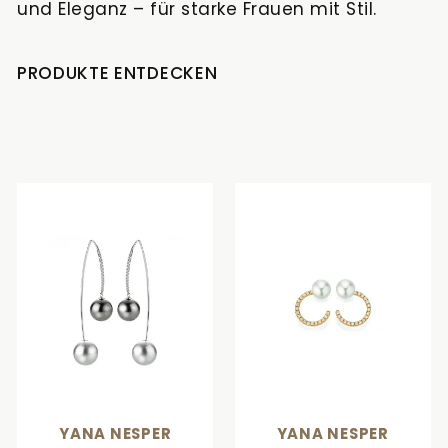
und Eleganz – für starke Frauen mit Stil.
Goldankauf
für
UHRENNEUHEITEN
den
Kontakt
Bräutigam
PRODUKTE ENTDECKEN
&
Öffnungszeiten
YANA NESPER
YANA NESPER