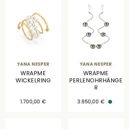
YANA NESPER
YANA NESPER
WRAPME
WRAPME
WICKELRING
PERLENOHRHÄNGE
R
Yana Nesper WRAPme Wickelring, Ref: WR11, Preis
Yana Nesper WRAPme Per
1.700,00 €
3.950,00 €
Verfügb