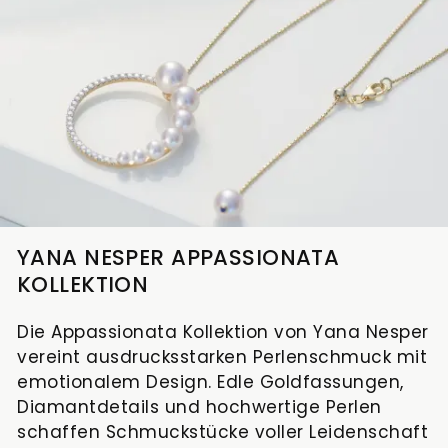
Neue
zur
Chopard
Modelle
Danuvina
Ice
Seite.
Verlobungsringe
Kontakt
by
Cube
Mühlbacher
+49(0)9415027970
E-
PANERAI
Eheringe
MAIL
Neue
Uhrenservice
SCHREIBEN
Modelle
Atelier
Mühlbacher
KONTAKTFORMULAR
Vorsteckringe
Schmuckservice
YANA NESPER APPASSIONATA
Baume
KOLLEKTION
&
Kataloge
Mercier
Die Appassionata Kollektion von Yana Nesper
Joia
Brautschmuck
Uhrenankauf
vereint ausdrucksstarken Perlenschmuck mit
emotionalem Design. Edle Goldfassungen,
Diamantdetails und hochwertige Perlen
Karriere
schaffen Schmuckstücke voller Leidenschaft
Uhren
ALLE