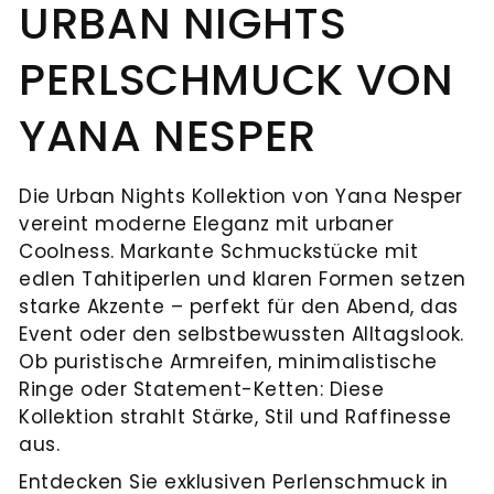
Juwelier
und
URBAN NIGHTS
UHRENTYPEN
feste
Mühlbacher
Schmuck.
UNSER
Institution
PERLSCHMUCK VON
alles,
Ob
HAUS
in
ALLE
was
Reparaturen,
der
UHREN
NEUHEITEN
YANA NESPER
Ihr
Wartung
Regensburger
&
Herz
oder
Innenstadt.
Die Urban Nights Kollektion von Yana Nesper
begehrt:
Aufbereitung
HIGHLIGHTS
In
vereint moderne Eleganz mit urbaner
NEUHEITEN
Eheringe,
–
der
Coolness. Markante Schmuckstücke mit
Verlobungsringe
unsere
&
Ludwigstraße
edlen Tahitiperlen und klaren Formen setzen
und
Experten
Neue
erwarten
starke Akzente – perfekt für den Abend, das
HIGHLIGHTS
Marke
Brautschmuck,
kümmern
Event oder den selbstbewussten Alltagslook.
Sie
Serafino
die
sich
Ob puristische Armreifen, minimalistische
Adresse
exklusive
Consoli
Ihre
um
Ringe oder Statement-Ketten: Diese
Schmuckkreationen
Juwelier
Kollektion strahlt Stärke, Stil und Raffinesse
Liebe
Ihre
Mühlbacher
Breitling
und
aus.
Ludwigstraße
symbolisieren.
wertvollen
neue
erlesene
1
Entdecken Sie exklusiven Perlenschmuck in
Chronomat
Neue
Ergänzend
Stücke.
93047