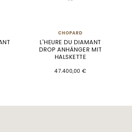
CHOPARD
ANT
L'HEURE DU DIAMANT
DROP ANHÄNGER MIT
.900,00 €
amant, Ref: 13A393-1106, Preis: 80.000,00 €
HALSKETTE
Chopard L'Heure Du Diamant Drop Anhä
47.400,00 €