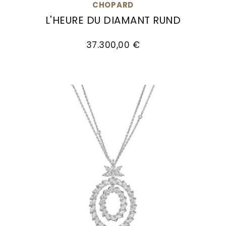
CHOPARD
Goldankauf
für
UHRENNEUHEITEN
L'HEURE DU DIAMANT RUND
den
Kontakt
Chopard L'Heure du Diamant Rund, Ref: 13A178
Bräutigam
&
37.300,00 €
Öffnungszeiten