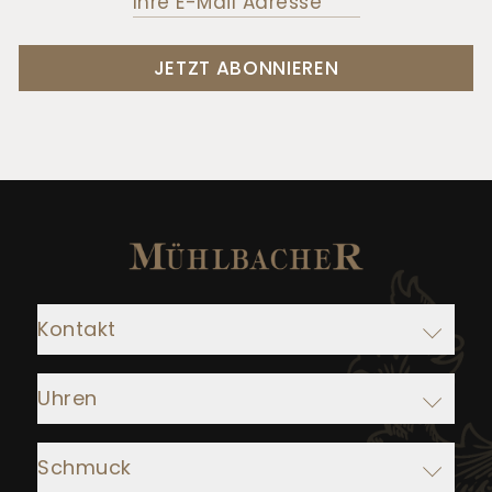
JETZT ABONNIEREN
Kontakt
Adresse:
Uhren
Juwelier Mühlbacher
Ludwigstraße 1
Rolex
93047 Regensburg
Schmuck
IWC Schaffhausen