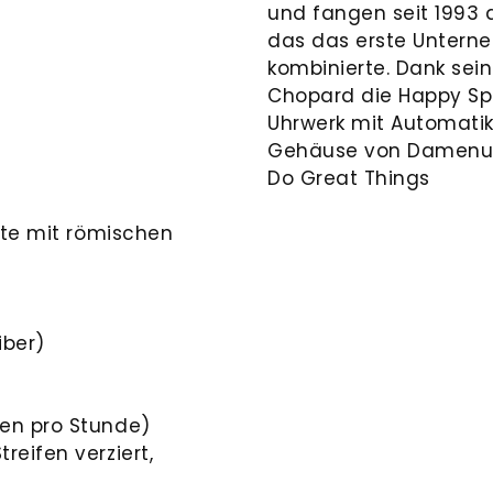
und fangen seit 1993 d
das das erste Untern
kombinierte. Dank se
Chopard die Happy S
Uhrwerk mit Automatik
Gehäuse von Damenuhr
Do Great Things
itte mit römischen
iber)
gen pro Stunde)
reifen verziert,