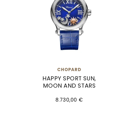
CHOPARD
HAPPY SPORT SUN,
MOON AND STARS
 €
Ref: 278573-3030, Preis: 8.510,00 €
Chopard Happy Sport Sun, Moon and St
8.730,00 €