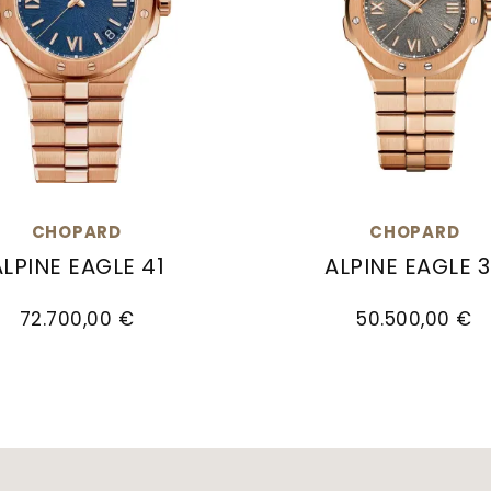
CHOPARD
CHOPARD
ALPINE EAGLE 41
ALPINE EAGLE 
5, Preis: 17.800,00 €
d Alpine Eagle 41, Ref: 295363-5001, Preis: 72.700
Chopard Alpine Eagle 
72.700,00 €
50.500,00 €