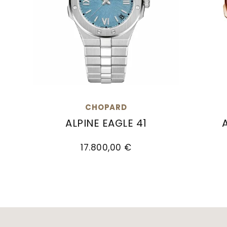
CHOPARD
ALPINE EAGLE 41
Chopard Alpine Eagle 41, Ref: 298600-303
Chopar
17.800,00 €