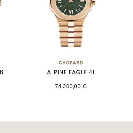
CHOPARD
36
ALPINE EAGLE 41
,00 €
36, Ref: 295370-5001, Preis: 50.500,00 €
Chopard Alpine Eagle 41, Ref: 295363
74.300,00 €