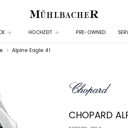
CK
HOCHZEIT
PRE-OWNED
SER
le
Alpine Eagle 41
CHOPARD ALP