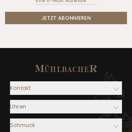
JETZT ABONNIEREN
Kontakt
Adresse:
Uhren
Juwelier Mühlbacher
Ludwigstraße 1
Rolex
93047 Regensburg
Schmuck
IWC Schaffhausen