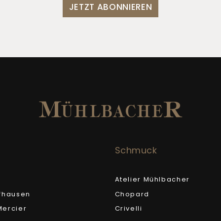
JETZT ABONNIEREN
Schmuck
Atelier Mühlbacher
fhausen
Chopard
ercier
Crivelli