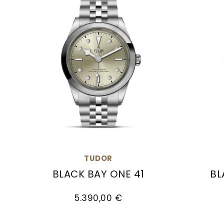
TUDOR
BLACK BAY ONE 41
BL
TUDOR Black Bay One 41, Ref: M79680-0006,
TUDOR B
5.390,00 €