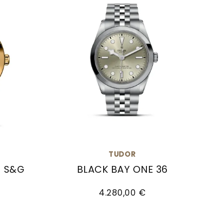
TUDOR
1 S&G
BLACK BAY ONE 36
,00 €
41 S&G, Ref: M79683-0006, Preis: 7.630,00 €
TUDOR Black Bay One 36, Ref: M7964
4.280,00 €