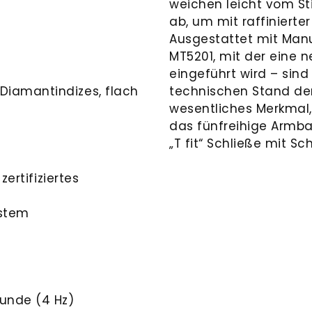
weichen leicht vom St
ab, um mit raffinierte
Ausgestattet mit Manu
MT5201, mit der eine 
eingeführt wird – sin
iamantindizes, flach
technischen Stand der
wesentliches Merkmal,
das fünfreihige Armba
„T fit“ Schließe mit Sc
zertifiziertes
ystem
unde (4 Hz)