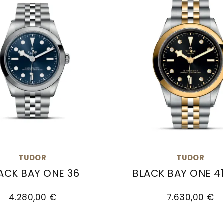
TUDOR
TUDOR
ACK BAY ONE 36
BLACK BAY ONE 4
 Preis: 5.390,00 €
lack Bay One 36, Ref: M79640-0002, Preis: 4.280
TUDOR Black Bay One 
4.280,00 €
7.630,00 €